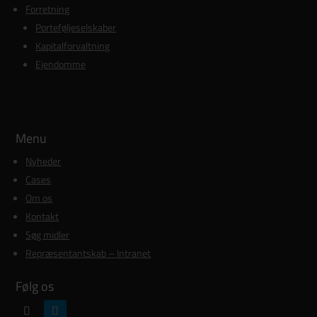
Forretning
Porteføljeselskaber
Kapitalforvaltning
Ejendomme
Menu
Nyheder
Cases
Om os
Kontakt
Søg midler
Repræsentantskab – Intranet
Følg os