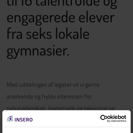
engagerede elever
fra seks lokale
gymnasier.
Med uddelingen af legater vil vi gerne
anerkende og hylde interessen for
naturvidenskab, matematik og teknologi og
inspirere til at endnu flere uddanner sig inden
for de områder.