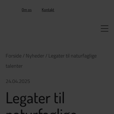
Om os
Kontakt
Forening
Forretning
Forside
/
Nyheder
/
Legater til naturfaglige
talenter
Nyheder
24.04.2025
Cases
Legater til
Søg midler