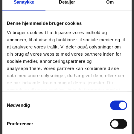
Samtykke
Detaljer
Om
Legatet består af en inspirerende rejse til
Denne hjemmeside bruger cookies
Cambridge University, hvor eleverne møder
Vi bruger cookies til at tilpasse vores indhold og
forskere og studerende, deltager i faglige oplæg
annoncer, til at vise dig funktioner til sociale medier og til
at analysere vores trafik. Vi deler også oplysninger om
og oplever universitetets unikke historie og
din brug af vores website med vores partnere inden for
sociale medier, annonceringspartnere og
kultur. Rejsen giver udsyn, perspektiv og åbner
analysepartnere. Vores partnere kan kombinere disse
nye døre.
data med andre oplysninger, du har givet dem, eller som
de har indsamlet fra din brug af deres tjenester. Du
samtykker til vores cookies, hvis du fortsætter med at
Efterfølgende bliver legatmodtagerne en del af
anvende vores hjemmeside.
Samtykkevalg
et legatnetværk, hvor de kan holde kontakten,
Nødvendig
dele erfaringer og styrke deres faglige
Præferencer
fællesskab på tværs af gymnasier.