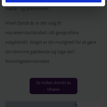
møde- og stemmeret.
Hvert fjerde år er der valg til
repræsentantskabet i dit geografiske
valgdistrikt. Valget er din mulighed for at gøre
din stemme gældende og tage del i
foreningsdemokratiet.
Se hvilket distrikt du
tilhører