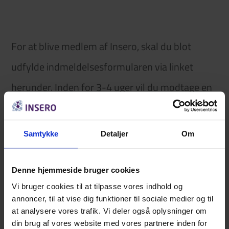
For at blive medlem af Insero, skal du blot
udfylde indmeldelsesformularen via linket
herunder. Inden for 3-4 uger vil du modtage en
bekræftelse på dit medlemskab.
Samtykke
Detaljer
Om
Denne hjemmeside bruger cookies
Vi bruger cookies til at tilpasse vores indhold og
annoncer, til at vise dig funktioner til sociale medier og til
Indmeldelsesformular
at analysere vores trafik. Vi deler også oplysninger om
Private
din brug af vores website med vores partnere inden for