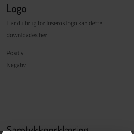
Logo
Har du brug for Inseros logo kan dette
downloades her:
Positiv
Negativ
Samtykkeerklæring