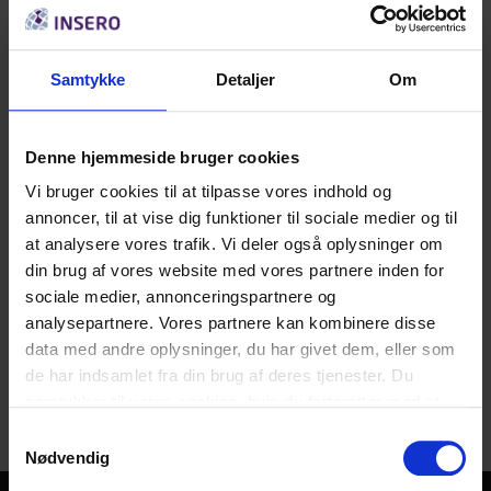
I tilfælde af at du har modtaget bevilling fra
Insero, kan samtykkeerklæring omkring Inseros
Samtykke
Detaljer
Om
brug af billeder og video downloades her:
Denne hjemmeside bruger cookies
Erklæring – voksen
Vi bruger cookies til at tilpasse vores indhold og
annoncer, til at vise dig funktioner til sociale medier og til
Erklæring – forældre
at analysere vores trafik. Vi deler også oplysninger om
din brug af vores website med vores partnere inden for
sociale medier, annonceringspartnere og
analysepartnere. Vores partnere kan kombinere disse
data med andre oplysninger, du har givet dem, eller som
de har indsamlet fra din brug af deres tjenester. Du
samtykker til vores cookies, hvis du fortsætter med at
anvende vores hjemmeside.
Samtykkevalg
Nødvendig