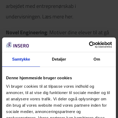
arbejdet med entreprenørskab i
undervisningen. Læs mere
her
.
Novel Engineering
: Motiver dine elever til at gå
på opdagelse i litterære tekster. Læs mere
her
.
Legater til naturfaglige talenter
: Insero og
Samtykke
Detaljer
Om
Familien Hede Nielsens Fond uddeler legater til
talentfulde elever på seks lokale HTX og STX
Denne hjemmeside bruger cookies
Vi bruger cookies til at tilpasse vores indhold og
gymnasier. Læs mere
her
.
annoncer, til at vise dig funktioner til sociale medier og til
at analysere vores trafik. Vi deler også oplysninger om
din brug af vores website med vores partnere inden for
sociale medier, annonceringspartnere og
analysepartnere. Vores partnere kan kombinere disse