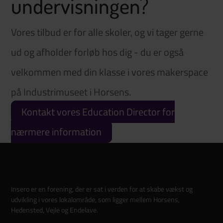
undervisningen?
Vores tilbud er for alle skoler, og vi tager gerne
ud og afholder forløb hos dig - du er også
velkommen med din klasse i vores makerspace
på Industrimuseet i Horsens.
Kontakt vores Education Director for
nærmere information
Insero er en forening, der er sat i verden for at skabe vækst og
udvikling i vores lokalområde, som ligger mellem Horsens,
Hedensted, Vejle og Endelave.