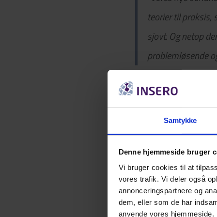
teorier til praksis
sjovt. Og netop de
problemløsende og
Flere får glæde af 
Det er ikke kun gym
Samtykke
glæde af det vidensk
Denne hjemmeside bruger c
Derudover håber rek
Vi bruger cookies til at tilpas
sportscollegeelever
vores trafik. Vi deler også o
annonceringspartnere og anal
sportslaboratoriet.
dem, eller som de har indsaml
anvende vores hjemmeside.