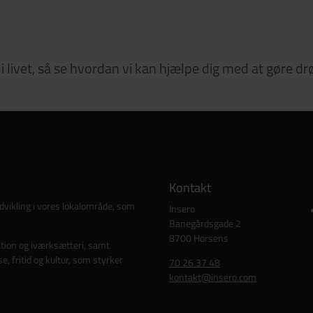
 livet, så se hvordan vi kan hjælpe dig med at gøre dr
Kontakt
udvikling i vores lokalområde, som
Insero
Banegårdsgade 2
8700 Horsens
tion og iværksætteri, samt
e, fritid og kultur, som styrker
70 26 37 48
kontakt@insero.com