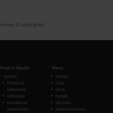
ømmen til virkelighed.
Hvad vi tilbyder
Menu
Forening
Nyheder
Fritidsliv og
Cases
fællesskaber
Om os
Uddannelse
Kontakt
Innovation og
Søg midler
partnerskaber
Repræsentantskab –