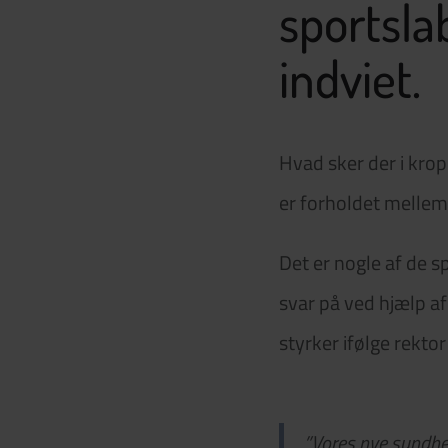
sportsla
indviet.
Hvad sker der i kro
er forholdet mellem
Det er nogle af de
svar på ved hjælp a
styrker ifølge rekt
”Vores nye sundhed