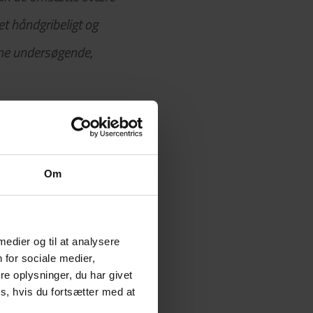
et håndgribeligt og
erne undersøgende,
nologi, der får
Om
ogitimerne.
skolen,
 medier og til at analysere
 sundheds- og
 for sociale medier,
e oplysninger, du har givet
s, hvis du fortsætter med at