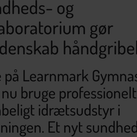
ndheds- og
laboratorium gør
idenskab håndgribel
e på Learnmark Gymna
nu bruge professionelt
beligt idrætsudstyr i
ningen. Et nyt sundhe