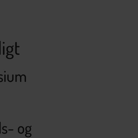
igt
sium
ds- og