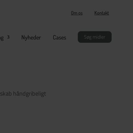
Om os
Kontakt
ng
Nyheder
Cases
Søg midler
skab håndgribeligt