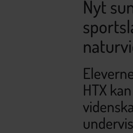
Nyt su
sports
naturv
Elevern
HTX kan 
videnska
undervis