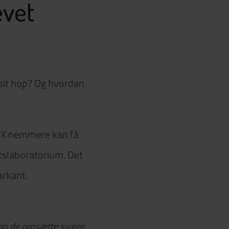
evet
sit hop? Og hvordan
TX nemmere kan få
tslaboratorium. Det
arkant.
 kan de omsætte svære