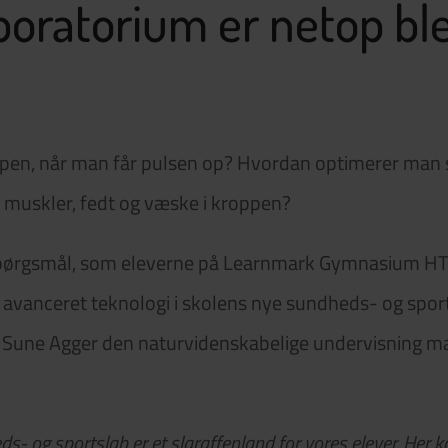
boratorium er netop bl
ppen, når man får pulsen op? Hvordan optimerer man 
 muskler, fedt og væske i kroppen?
 spørgsmål, som eleverne på Learnmark Gymnasium H
f avanceret teknologi i skolens nye sundheds- og spor
or Sune Agger den naturvidenskabelige undervisning m
s- og sportslab er et slaraffenland for vores elever. Her