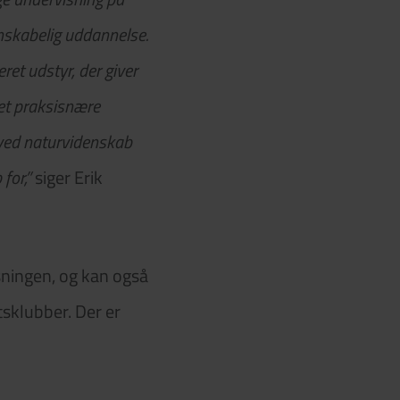
nskabelig uddannelse.
et udstyr, der giver
det praksisnære
n ved naturvidenskab
for,”
siger Erik
sningen, og kan også
tsklubber. Der er