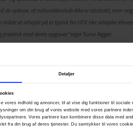
, så de oplever, at naturvidenskab ikke er abstrakt, men nog
n måde at arbejde på er typisk for HTX. Her arbejder elev
 praktisk med deres opgaver,”
siger Sune Agger.
sundheds- og sportslaboratoriet
nasieleverne med studieretningsfagene idræt og biotek
Detaljer
abelige udstyr. Det kan også bruges i fx fysik- og biol
ookies
toren, at elever i talentidrætsklasserne på Langmark
se vores indhold og annoncer, til at vise dig funktioner til sociale
 og efterskoleelever i lokalområdet kan gøre brug af
plysninger om din brug af vores website med vores partnere inden
ysepartnere. Vores partnere kan kombinere disse data med andr
et fra din brug af deres tjenester. Du samtykker til vores cookie