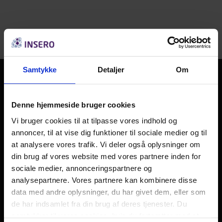
Samtykke
Detaljer
Om
Insero er en forening, der er sat i verden for at skabe vækst og
Denne hjemmeside bruger cookies
udvikling i vores lokalområde, som ligger mellem Horsens,
Vi bruger cookies til at tilpasse vores indhold og
Hedensted, Vejle og Endelave.
annoncer, til at vise dig funktioner til sociale medier og til
Vi arbejder gennem partnerskaber, kompetenceudvikling, innovation
at analysere vores trafik. Vi deler også oplysninger om
og iværksætteri, samt uddeling af midler til en lang række projekter
din brug af vores website med vores partnere inden for
inden for uddannelse, fritid og kultur, som styrker fællesskabet og
sociale medier, annonceringspartnere og
gør vores lokalområde mere attraktivt.
analysepartnere. Vores partnere kan kombinere disse
data med andre oplysninger, du har givet dem, eller som
Kontakt
de har indsamlet fra din brug af deres tjenester. Du
Insero
samtykker til vores cookies, hvis du fortsætter med at