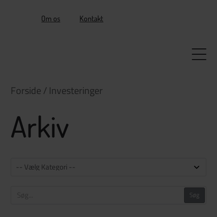
Om os
Kontakt
Forening
Forside
/
Investeringer
Forretning
Arkiv
Nyheder
Cases
Søg midler
Søg