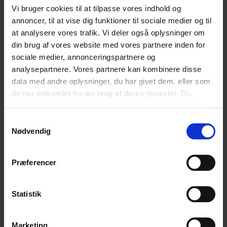
betonelementerne korrekt så strålingen
Vi bruger cookies til at tilpasse vores indhold og
annoncer, til at vise dig funktioner til sociale medier og til
indkapsles. Der er tid på udfordringen, for selv
at analysere vores trafik. Vi deler også oplysninger om
din brug af vores website med vores partnere inden for
robotter har svært ved at modstå den store
sociale medier, annonceringspartnere og
stråling. Forløbet ligger op til kreativ tænkning
analysepartnere. Vores partnere kan kombinere disse
data med andre oplysninger, du har givet dem, eller som
med programmering og kan nemt skaleres op til
de har indsamlet fra din brug af deres tjenester. Du
samtykker til vores cookies, hvis du fortsætter med at
f.eks. at vare en hel dag. I så fald vil der indgå en
anvende vores hjemmeside.
Samtykkevalg
engineeringproces, hvor robotten skal have
Nødvendig
lavet et strålingsskjold og en specialdesignet
Præferencer
klo, så den bedre kan klare opgaven.
Statistik
Eleverne arbejder i en kreativ proces, så der er
brug for en aktivt deltagende lærer, der kender
Marketing