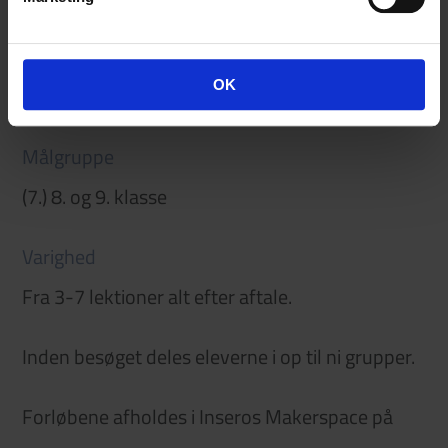
klassen.
Information
OK
Praktisk info
Målgruppe
(7.) 8. og 9. klasse
Varighed
Fra 3-7 lektioner alt efter aftale.
Inden besøget deles eleverne i op til ni grupper.
Forløbene afholdes i Inseros Makerspace på